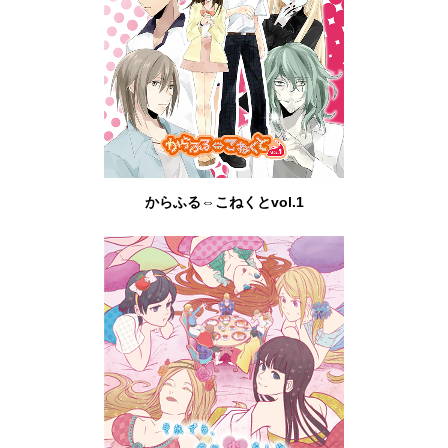
からふる⇔こねくとvol.1